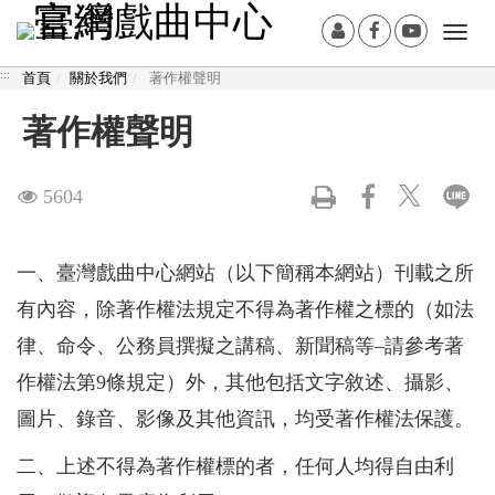
跳
:::
會
Facebook[另
Youtub
Togg
到
員
開
開
navi
主
:::
首頁
關於我們
著作權聲明
登
新
新
要
入
視
視
內
著作權聲明
窗]
窗]
容
區
觀
5604
塊
看
一、臺灣戲曲中心網站（以下簡稱本網站）刊載之所
次
有內容，除著作權法規定不得為著作權之標的（如法
數
律、命令、公務員撰擬之講稿、新聞稿等–請參考著
作權法第9條規定）外，其他包括文字敘述、攝影、
圖片、錄音、影像及其他資訊，均受著作權法保護。
二、上述不得為著作權標的者，任何人均得自由利