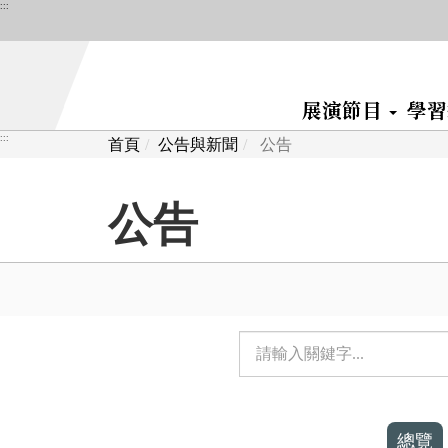
跳
:::
到
主
要
展演節目
學
內
容
:::
首頁
公告與新聞
公告
區
塊
公告
單
元
檢
總覽
索：