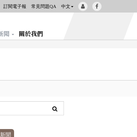
會
Facebook[另
訂閱電子報
常見問題QA
中文
員
開
登
新
新聞
關於我們
入
視
窗]
查
詢
新聞