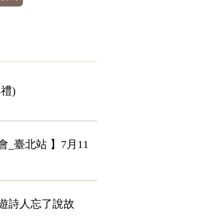
禮)
臺北站 】7月11
吟遊詩人忘了說故