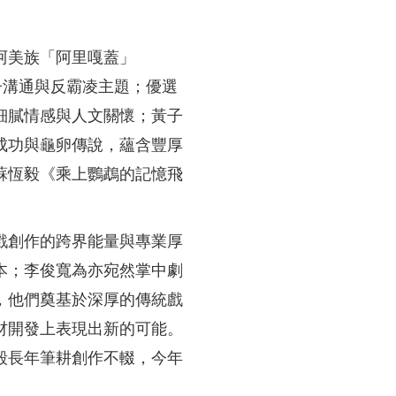
阿美族「阿里嘎蓋」
親子溝通與反霸凌主題；優選
細膩情感與人文關懷；黃子
成功與龜卵傳說，蘊含豐厚
蘇恆毅《乘上鸚鵡的記憶飛
戲創作的跨界能量與專業厚
本；李俊寬為亦宛然掌中劇
，他們奠基於深厚的傳統戲
材開發上表現出新的可能。
毅長年筆耕創作不輟，今年