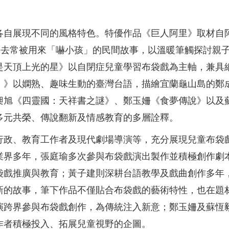
各自展現不同的風格特色。特優作品《巨人阿里》取材自
，翻轉過去常被用來「嚇小孩」的民間故事，以溫暖筆觸探討
是天頂上光的星》以自閉症兒童學習布袋戲為主軸，兼具
！》以嫻熟、趣味生動的臺灣台語，描繪宜蘭龜山島的鄭
昶旭《四靈國：天祥書之謎》、鄭玉姍《食夢傳說》以及
多元共榮、傳說翻新及情感教育的多層詮釋。
行政、教育工作者及現代劇場導演等，充分展現兒童布袋
業界多年，張庭瑜多次參與布袋戲演出製作並積極創作劇
袋戲推廣與教育；黃子建則深耕台語教學及戲曲創作多年
新的故事，筆下作品不僅貼合布袋戲的藝術特性，也在題
演跨界參與布袋戲創作，為傳統注入新意；鄭玉姍及蘇恆
作者積極投入、拓展兒童視野的企圖。