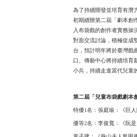
為了持續開發並培育有潛
初期續辦第二屆「劇本創
入布袋戲的創作者實務操
對面交流討論，積極促成
台，預計明年將於臺灣戲
口。傳藝中心將持續培育
小兵，持續走進當代兒童
第二屆「兒童布袋戲劇本
特優1名：張庭瑜：《巨人
優等2名：李俊寬：《阮
黃子建：《龜山夫人氣甲