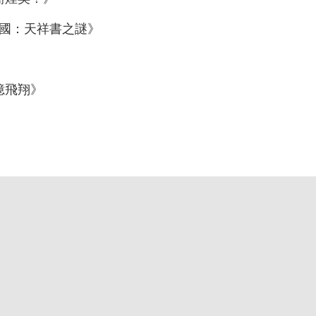
靈國：天祥書之謎》
憶飛翔》
。