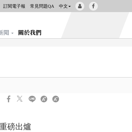
會
Facebook[另
訂閱電子報
常見問題QA
中文
員
開
登
新
新聞
關於我們
入
視
窗]
單重磅出爐