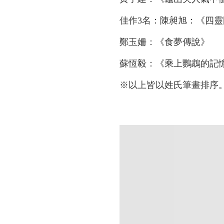
佳作3名：陳昶旭：《四
鄭玉姍：《食夢傳說》
蘇恆毅：《乘上鸚鵡的記
※以上皆以姓氏筆畫排序