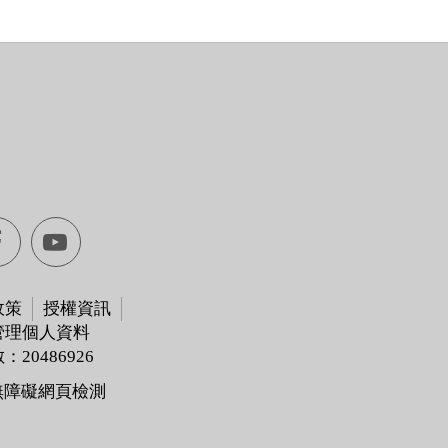
Facebook[另
youtube[另
開
開
政策
授權資訊
管理個人資料
視
視
20486926
窗]
窗]