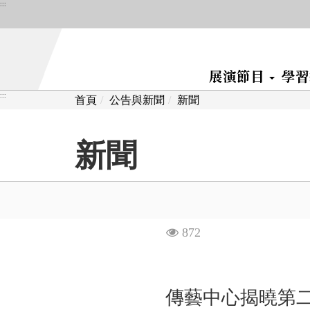
跳
:::
到
主
要
展演節目
學
內
容
:::
首頁
公告與新聞
新聞
區
塊
新聞
觀
872
看
次
傳藝中心揭曉第