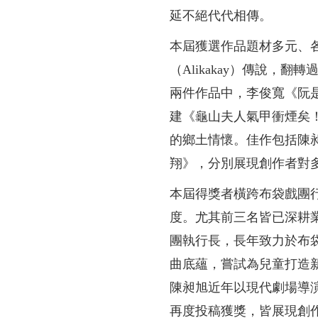
延不絕代代相傳。
本屆獲選作品題材多元、
（Alikakay）傳說
兩件作品中，李俊寬《阮
建《龜山夫人氣甲衝煙矣
的鄉土情懷。佳作包括陳
翔》，分別展現創作者對
本屆得獎者橫跨布袋戲團
度。尤其前三名皆已深耕
團執行長，長年致力於布
曲底蘊，嘗試為兒童打造
陳昶旭近年以現代劇場導
再度投稿獲獎，皆展現創