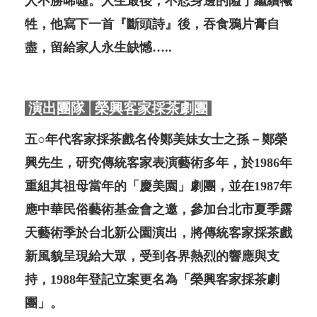
人不勝唏噓。人生最後，不忍身邊的隘丁繼續犧
牲，他寫下一首『斷頭詩』後，吞食鴉片膏自
盡，留給家人永生缺憾…..
演出團隊│榮興客家採茶劇團
五○年代客家採茶戲名伶鄭美妹女士之孫－鄭榮
興先生，研究傳統客家表演藝術多年，於1986年
重組其祖母當年的「慶美園」劇團，並在1987年
應中華民俗藝術基金會之邀，參加台北市夏季露
天藝術季於台北新公園演出，將傳統客家採茶戲
新風貌呈現給大眾，受到各界熱烈的響應與支
持，1988年登記立案更名為「榮興客家採茶劇
團」。