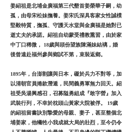
姜紹祖是北埔金廣福第三代墾首姜榮華子嗣，幼
孤，由母宋松妹撫養。姜宋氏深具客家女性誠樸
堅毅特質，撫孤、守護天水堂與金廣福是她對已
逝丈夫的承諾。紹祖自幼蒙受禮教熏習，由於家
中丁口稀微， 18歲與頭份望族陳滿妹結褵，婚
後曾遠赴福州參與鄉試不第，束裝返鄉。
1895年，台澎割讓與日本，礙於兵力不對等，加
以清朝官員捲款潛遁，民間義勇軍無力回天。紹
祖受吳湯興感召，召募隘勇組成『敢字營』加入
武裝行列，不幸於枕頭山黃家大院被俘。 19歲
的紹祖留書訣別摯愛的母親、妻子，甚至整個北
埔姜家，他犧牲小我成就大局的壯烈，至今仍令