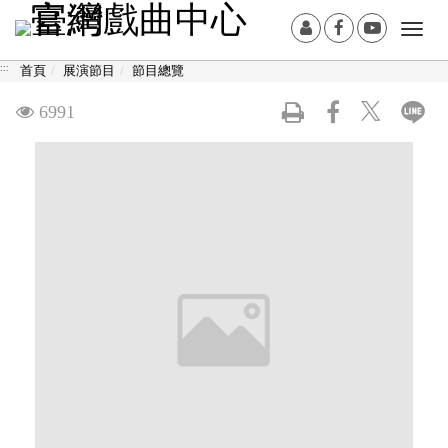
跳
:::
會
Facebook[另
Youtub
Togg
到
員
開
開
navi
主
:::
首頁
展演節目
節目總覽
登
新
新
要
入
視
視
內
觀
6991
窗]
窗]
容
看
區
塊
次
數