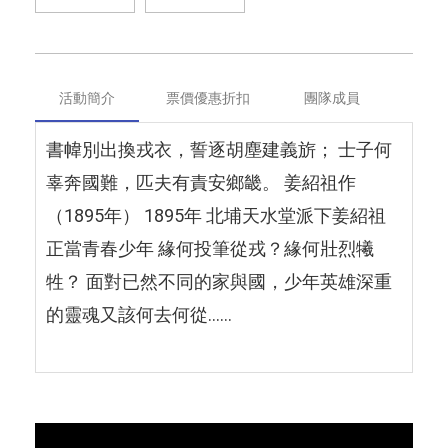
活動簡介
票價優惠折扣
團隊成員
書幃別出換戎衣，誓逐胡塵建義旂； 士子何
辜奔國難，匹夫有責安鄉畿。 姜紹祖作
（1895年） 1895年 北埔天水堂派下姜紹祖
正當青春少年 緣何投筆從戎？緣何壯烈犧
牲？ 面對已然不同的家與國，少年英雄深重
的靈魂又該何去何從……