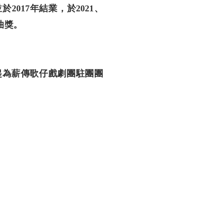
017年結業，於2021、
曲獎。
起為薪傳歌仔戲劇團駐團團