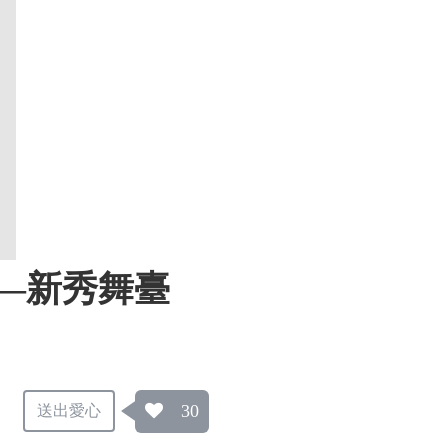
功—新秀舞臺
30
送出愛心