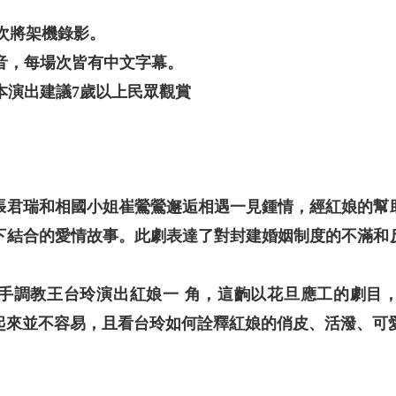
2 場次將架機錄影。
音，每場次皆有中文字幕。
本演出建議7歲以上民眾觀賞
張君瑞和相國小姐崔鶯鶯邂逅相遇一見鍾情，經紅娘的幫
下結合的愛情故事。此劇表達了對封建婚姻制度的不滿和
手調教王台玲演出紅娘一 角，這齣以花旦應工的劇目
起來並不容易，且看台玲如何詮釋紅娘的俏皮、活潑、可