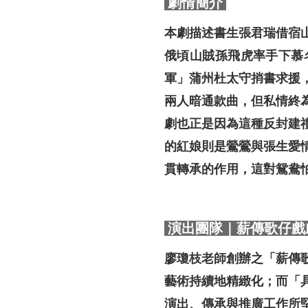
劇情簡介
本劇描述書生張君瑞借宿
俄頃山賊孫飛虎率手下慕
軍」蒲州杜太守捎書求援
兩人暗通款曲，但私情終
劇也正是因為這種反封建
的紅娘則是鶯鶯與張生愛
貫轉承的作用，這對鴛鴦
演出團隊｜薪傳歌仔戲
廖瓊枝老師創辦之「薪傳
藝術持續地精緻化；而「
演出、傳承與推廣工作所