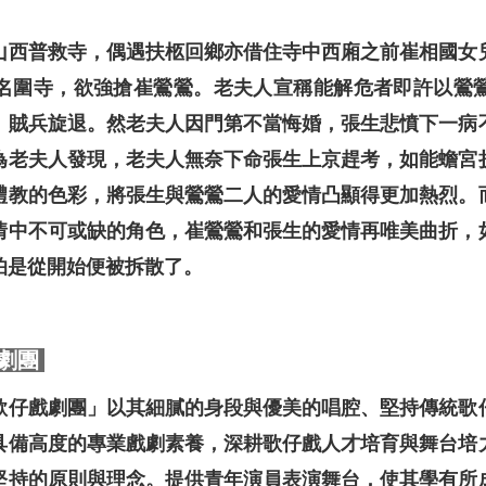
山西普救寺，偶遇扶柩回鄉亦借住寺中西廂之前崔相國女
名圍寺，欲強搶崔鶯鶯。老夫人宣稱能解危者即許以鶯
，賊兵旋退。然老夫人因門第不當悔婚，張生悲憤下一病
為老夫人發現，老夫人無奈下命張生上京趕考，如能蟾宮
禮教的色彩，將張生與鶯鶯二人的愛情凸顯得更加熱烈。
情中不可或缺的角色，崔鶯鶯和張生的愛情再唯美曲折，
怕是從開始便被拆散了。
劇團
歌仔戲劇團」以其細膩的身段與優美的唱腔、堅持傳統歌
具備高度的專業戲劇素養，深耕歌仔戲人才培育與舞台培
堅持的原則與理念。提供青年演員表演舞台，使其學有所