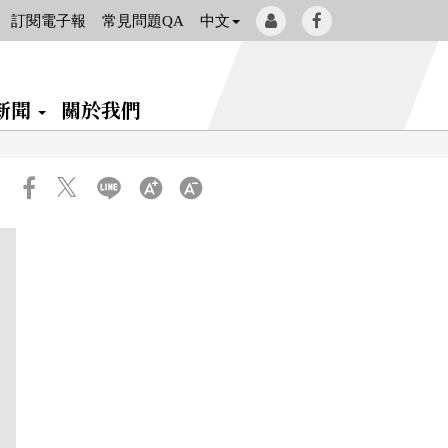
會
Facebook[另
訂閱電子報
常見問題QA
中文
員
開
登
新
新聞
關於我們
入
視
窗]