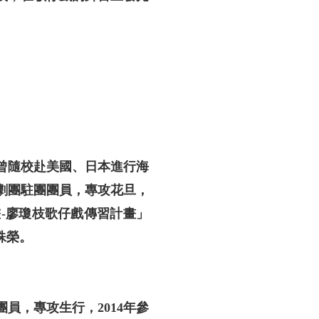
曾隨校赴美國、日本進行海
劇團駐團團員，專攻花旦，
畫-廖瓊枝歌仔戲傳習計畫」
殊榮。
員，專攻生行，2014年參