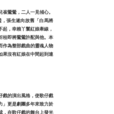
兒崔鶯鶯，二人一見傾心。
鶯，張生遂向故舊「白馬將
不起，幸賴丫鬟紅娘牽線，
折桂即將鶯鶯許配與他。本
而作為整部戲曲的靈魂人物
如果沒有紅娘在中間起到連
仔戲的演出風格，使歌仔戲
力」更是劇團多年來致力於
成，在歌仔戲的舞台上發光