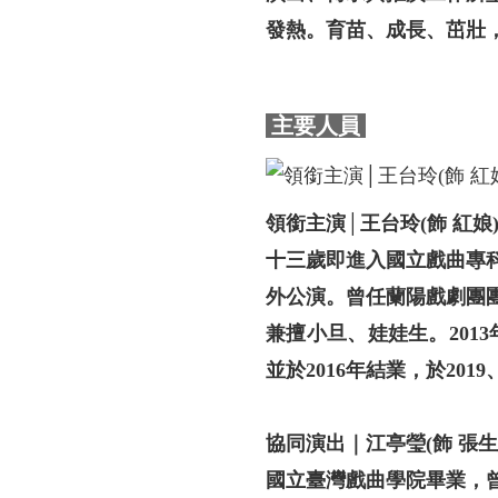
發熱。育苗、成長、茁壯
主要人員
領銜主演│王台玲(飾 紅娘
十三歲即進入國立戲曲專
外公演。曾任蘭陽戲劇團
兼擅小旦、娃娃生。201
並於2016年結業，於20
協同演出｜江亭瑩(飾 張生
國立臺灣戲曲學院畢業，曾