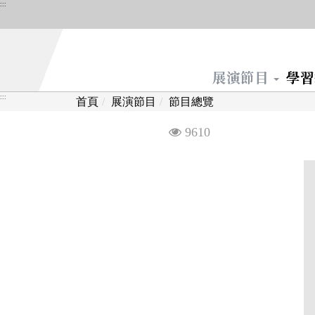
跳
:::
到
主
要
展演節目
學
內
容
:::
首頁
展演節目
節目總覽
區
塊
觀
9610
看
次
數