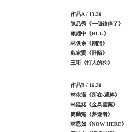
作品A / 13:30
陳品秀《一個鐘停了》
賴翃中《HUG》
林俊余《剖開》
蘇家賢《阡陌》
王珩《打人的狗》
作品B / 16:30
林依潔《所在
-
選粹》
林廷緒《金烏雲薦》
簡麟懿《夢遊者》
林恩如《NOW HERE》