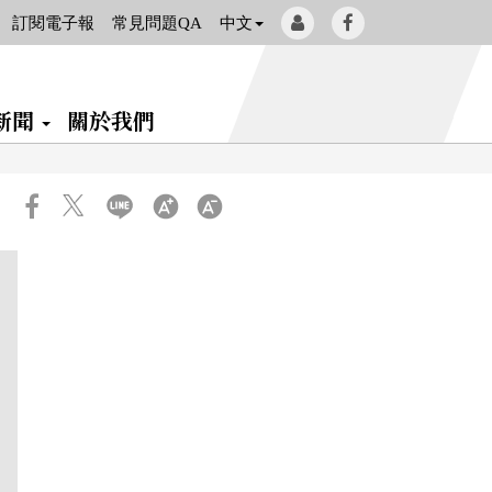
會
Facebook[另
訂閱電子報
常見問題QA
中文
員
開
登
新
新聞
關於我們
入
視
窗]