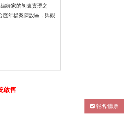
多編舞家的初衷實現之
結合歷年檔案陳設區，與觀
系統啟售
報名/購票