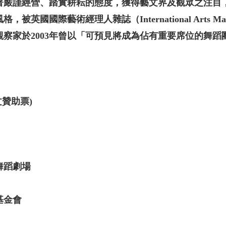
持著嚴謹經營、踏實耕耘的態度，獲得藝文界及觀眾之注目
英國國際藝術經理人雜誌（International Arts M
察家於2003年曾以「可預見將成為佔有重要席位的舞蹈
文贊助票)
舞蹈劇場
基金會