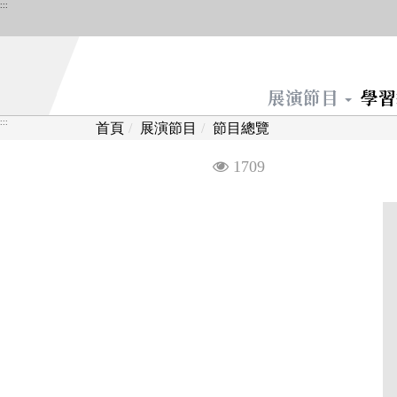
跳
:::
到
主
要
展演節目
學
內
容
:::
首頁
展演節目
節目總覽
區
塊
觀
1709
看
次
數