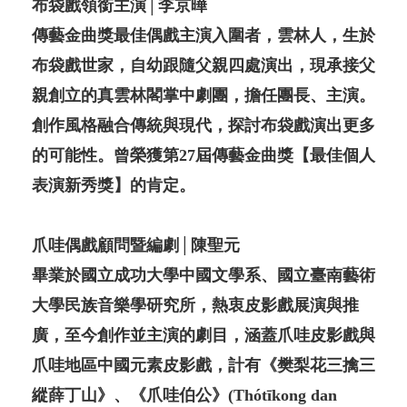
布袋戲領銜主演│李京曄
傳藝金曲獎最佳偶戲主演入圍者，雲林人，生於
布袋戲世家，自幼跟隨父親四處演出，現承接父
親創立的真雲林閣掌中劇團，擔任團長、主演。
創作風格融合傳統與現代，探討布袋戲演出更多
的可能性。曾榮獲第27屆傳藝金曲獎【最佳個人
表演新秀獎】的肯定。
爪哇偶戲顧問暨編劇│陳聖元
畢業於國立成功大學中國文學系、國立臺南藝術
大學民族音樂學研究所，熱衷皮影戲展演與推
廣，至今創作並主演的劇目，涵蓋爪哇皮影戲與
爪哇地區中國元素皮影戲，計有《樊梨花三擒三
縱薛丁山》、《爪哇伯公》(Thótīkong dan