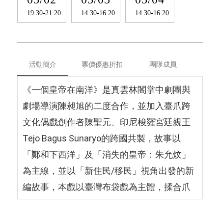
19:30-21:20
14:30-16:20
14:30-16:20
活動簡介
票價優惠折扣
團隊成員
《一個皇帝在南洋》是真雲林閣掌中劇團與
劇場導演陳昶旭的二度合作，並加入臺爪跨
文化偶戲創作者陳聖元、印尼梭羅宮廷親王
Tejo Bagus Sunaryo的跨國共製，故事以
「鄭和下西洋」及「消失的皇帝：朱允炆」
為主線，並以「新住民/移民」視角出發的新
編故事，本戲以臺灣布袋戲為主體，揉合爪
哇偶戲三元素：杖頭偶、皮影戲、畫卷戲，
佐以戲曲與甘美朗音樂的結合，展現「傳