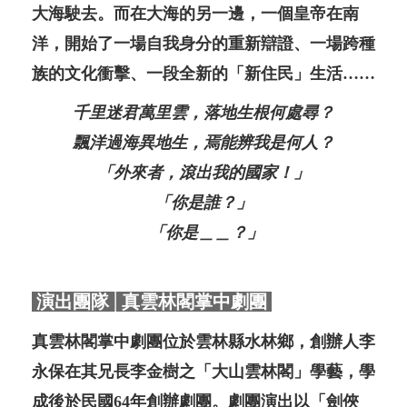
大海駛去。而在大海的另一邊，一個皇帝在南
洋，開始了一場自我身分的重新辯證、一場跨種
族的文化衝擊、一段全新的「新住民」生活……
千里迷君萬里雲，落地生根何處尋？
飄洋過海異地生，焉能辨我是何人？
「外來者，滾出我的國家！」
「你是誰？」
「你是＿＿？」
演出團隊│真雲林閣掌中劇團
真雲林閣掌中劇團位於雲林縣水林鄉，創辦人李
永保在其兄長李金樹之「大山雲林閣」學藝，學
成後於民國64年創辦劇團。劇團演出以「劍俠