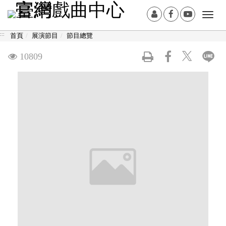
跳
:::
會
Facebook[另
Youtub
Togg
到
員
開
開
navi
主
:::
首頁
展演節目
節目總覽
登
新
新
要
入
視
視
內
觀
10809
窗]
窗]
容
看
區
塊
次
數