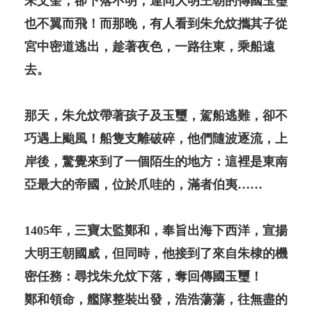
朱文奎，卻下落不明，連同大明王朝的傳國玉璽
也不翼而飛！而那晚，有人看到朱允炆攜其子從
宮中密道逃出，趁著夜色，一路往東，乘船遠
去。
那天，朱允炆帶著孩子及玉璽，駕船逃難，卻不
巧遇上颱風！船隻支離破碎，他們隨波逐流，上
岸後，驚覺來到了一個陌生的地方：這裡是東南
亞最大的帝國，位於爪哇的，滿者伯夷……
1405年，三寶太監鄭和，奉旨出海下西洋，宣揚
大明王朝國威，但同時，他接到了來自朱棣的機
密任務：尋找朱允炆下落，奪回傳國玉璽！
鄭和領命，艦隊整裝出發，浩浩蕩蕩，往無盡的