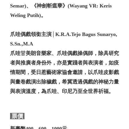
Semar)、《神劍斬瘟孽》(Wayang VR: Keris
Weling Putih)。
爪哇偶戲領銜主演│K.R.A.Tejo Bagus Sunaryo,
S.Sn.,M.A
爪哇甘美朗音樂家、爪哇偶戲操偶師，除具研究
者與推廣者身份外，亦是實踐者與表演者，如疫
情期間，受日惹藝術家協會邀請，以爪哇皮影戲
與畫卷戲演出除穢戲，希冀透過偶戲的神秘力量
與表演溫度，為爪哇、印尼乃至全世界祈福。
票價
新臺幣400、600、1000元