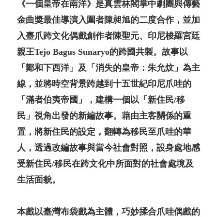
《一個皇帝在南洋》是真雲林閣掌中劇團與傳藝
金曲獎最佳導演入圍者陳昶旭的二度合作，並加
入臺爪跨文化偶戲創作者陳聖元、印尼梭羅宮廷
親王Tejo Bagus Sunaryo的跨國共製。故事以
「鄭和下西洋」及「消失的皇帝：朱允炆」為主
線，並將時空背景跨越到十五世紀印尼爪哇的
「滿者伯夷帝國」，建構一個以「新住民/移
民」視角出發的新編故事。藉由主客關係的重
置，將新住民的設定，翻轉為移民至爪哇的華
人，透過改編故事與當今社會對照，設身處地感
受新住民/移民在跨文化中所面對的社會處境及
生活面貌。
本戲以臺灣布袋戲為主體，巧妙揉合爪哇偶戲的