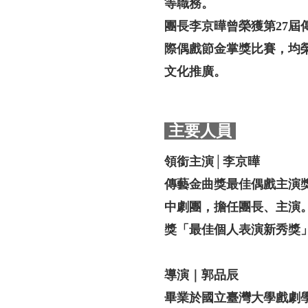
等職務。
團長李京曄曾榮獲第27
際偶戲節金掌獎比賽，均
文化推廣。
主要人員
領銜主演│李京曄
傳藝金曲獎最佳偶戲主演
中劇團，擔任團長、主演
獎「最佳個人表演新秀獎
導演｜郭品辰
畢業於國立臺灣大學戲劇學