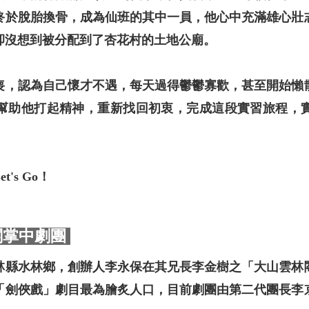
終於脫胎換骨，成為仙班的其中一員，他心中充滿雄心壯
卻沒想到被分配到了杏花村的土地公廟。
喪，認為自己懷才不遇，每天過得鬱鬱寡歡，甚至開始懶
幫助他打起精神，重新找回初衷，完成這段實習旅程，
's Go！
閣掌中劇團
林縣水林鄉，創辦人李永保在其兄長李金樹之「大山雲林閣
「劍俠戲」劇目最為膾炙人口，目前劇團由第二代團長李