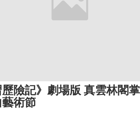
歷險記》劇場版 真雲林閣
曲藝術節