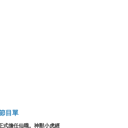
節目單
正式擔任仙職。神獸小虎經