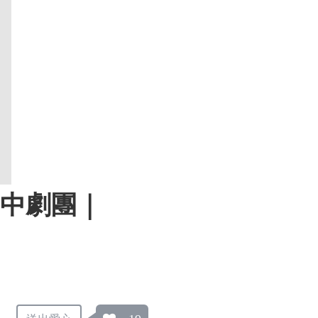
掌中劇團｜