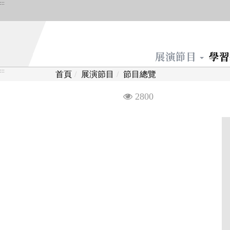
跳
:::
到
主
要
展演節目
學
內
容
:::
首頁
展演節目
節目總覽
區
塊
觀
2800
看
次
數