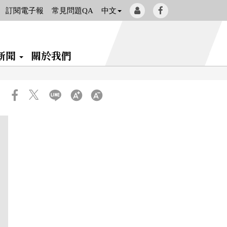
會
Facebook[另
訂閱電子報
常見問題QA
中文
員
開
登
新
新聞
關於我們
入
視
窗]