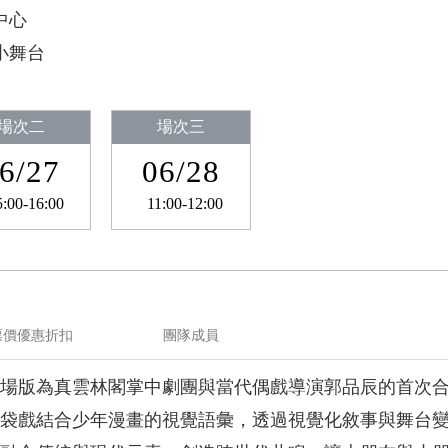
中心
小舞台
場次二
場次三
6/27
06/28
5:00-16:00
11:00-12:00
票價優惠折扣
團隊成員
場版為真雲林閣掌中劇團與當代偶戲導演郭品辰的首次
袋戲結合少年漫畫的視覺語彙，透過視覺化敘事與舞台