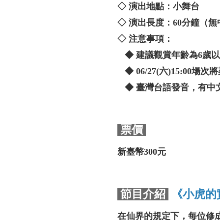
◇ 演出地點：小舞台
◇ 演出長度：60分鐘（
◇ 注意事項：
◆ 建議觀賞年齡為6歲
◆ 06/27(六)15:00場
◆ 臺灣台語發音，有中
票價
新臺幣300元
節目介紹
《小虎的
在仙界的規定下，每位修