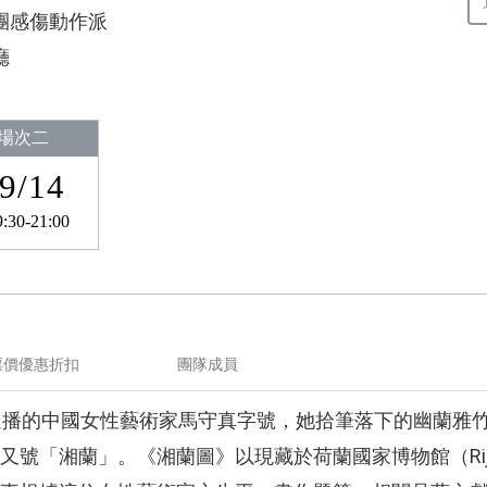
團感傷動作派
廳
場次二
9/14
9:30-21:00
票價優惠折扣
團隊成員
遠播的中國女性藝術家馬守真字號，她拾筆落下的幽蘭雅
號「湘蘭」。《湘蘭圖》以現藏於荷蘭國家博物館（Rijk