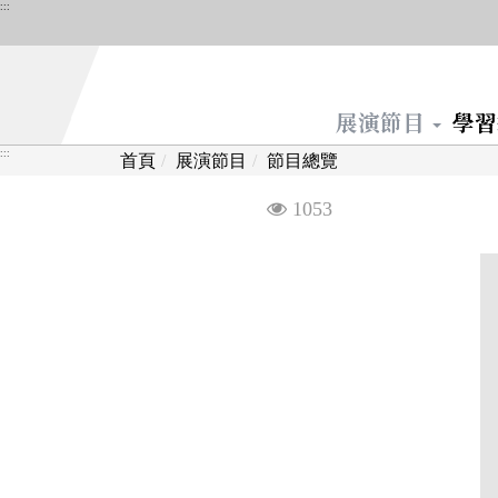
跳
:::
到
主
要
展演節目
學
內
容
:::
首頁
展演節目
節目總覽
區
塊
觀
1053
看
次
數