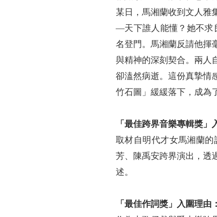
某日，馬湘蘭收到文人雅
—天下誰人能懂？她不求
名登門。馬湘蘭反請他揮
與精神的深刻契合。兩人
卻溘然病逝。這份真摯情
竹石圖」緩緩落下，成為
「最佳跨界音樂專輯獎」
取材自明代才女馬湘蘭的
芳、陳禹安跨界演出，透
述。
「最佳作詞獎」入圍理由