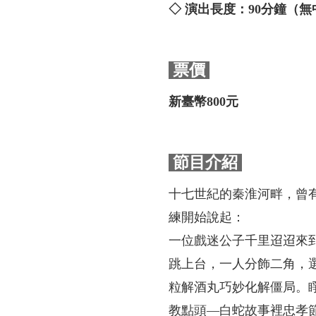
◇ 演出長度：90分鐘（
票價
新臺幣800元
節目介紹
十七世紀的秦淮河畔，曾
練開始說起：
一位戲迷公子千里迢迢來
跳上台，一人分飾二角，
粒解酒丸巧妙化解僵局。
教點頭—白蛇故事裡忠孝