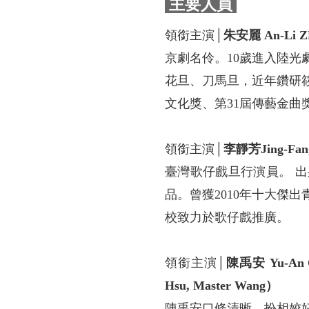
主要人員
領銜主演│
朱安麗 An-Li 
京劇名伶。10歲進入陸
花旦、刀馬旦，近年鑽研
文化獎、第31屆傳藝金曲
領銜主演│
李靜芳Jing-Fa
臺灣歌仔戲旦行演員。 
品。曾獲2010年十大傑
校致力於歌仔戲推廣。
領銜主演│
陳禹安 Yu-An 
Hsu, Master Wang）
陳禹安口條清晰、扮相姣