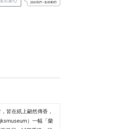
送出愛心
請給我們一點鼓勵吧!
竹，皆在紙上翩然傳香，
smuseum）一幅「蘭