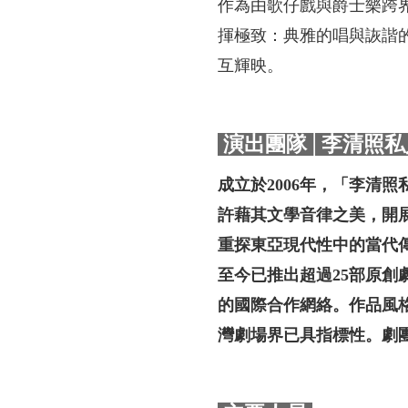
作為由歌仔戲與爵士樂跨
揮極致：典雅的唱與詼諧
互輝映。
演出團隊│李清照私
成立於2006年，「李清
許藉其文學音律之美，開
重探東亞現代性中的當代
至今已推出超過25部原
的國際合作網絡。作品風
灣劇場界已具指標性。劇