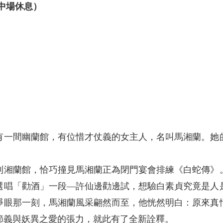
無中場休息）
有一間幽蘭館，有位惜才仗義的女主人，名叫馬湘蘭。她
到湘蘭館，恰巧撞見馬湘蘭正為閉門宴會排練《白蛇傳》
選唱「勸酒」一段—許仙邊勸邊試，想驗白素貞究竟是人
睜眼那一刻，馬湘蘭風采翩然而至，他恍然明白：原來真
節義與妖異之愛的張力，就此有了全新詮釋。