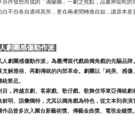
界合作發想而成的「湘蘭圖」一劇之焦點，品畫辨龍蛇的
的白不但各自適得其所，更在兩者間轉換自如，讓原本差
人劇團感傷動作派
照私人劇團感傷動作派」為臺灣當代戲曲獨角戲的先驅品
展支解雅俗、再劃傳統的內部革命。劇團以「純美、感傷
傳統禁忌。
創劇目，跨越京劇、客家戲、歌仔戲、歌舞伎等東亞傳統劇
格鮮明、語彙獨特，尤其以獨角戲為特色，從文本到表演
團作品曾多次入圍台新藝術獎、傳藝金曲獎、電視金鐘獎