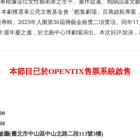
事根據這位女性藝術家之生平、畫作題箋、相關品藻文
 本劇獲選辜公亮文教基金會「酷集劇場」百萬啟航專案，
樂專輯。2025年入圍第36屆傳藝金曲獎二項獎項。同年1
會三十週年慶之邀，於北藝中心球劇場演出。本次好評加演
本節目已於OPENTIX售票系統啟售
00
00
廳(臺北市中山區中山北路二段113號3樓)