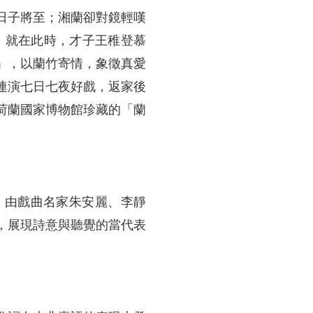
日子將至；湘蘭卻對鏡輕嘆
 就在此時，才子王稚登慕
」，以蘭竹寄情，象徵真愛
連演七日七夜好戲，返家後
荷蘭國家博物館珍藏的「蘭
，由戲曲名家朱安麗、李靜
，展現詩意與聽覺的當代表