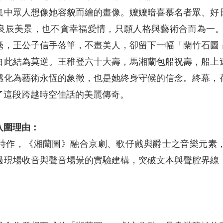
集中眾人想像她容貌而繪的畫像。嬤嬤暗喜慕名者眾、好
良辰美景，也不貪幸福愛情，只願人格與藝術合而為一。
毫，王公子信手落筆，不畫美人，卻留下一幅「蘭竹石圖
自此結為莫逆。王稚登六十大壽，馬湘蘭包船祝壽，船上
感化為藝術永恆的象徵，也是她終身守候的信念。終幕，
了這段跨越時空佳話的美麗傳奇。
入圍理由：
詩作，《湘蘭圖》融合京劇、歌仔戲與爵士之音樂元素
過現場收音與聲音場景的實驗建構，突破文本與聲腔界線
：