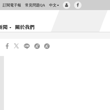
會
Facebook[另
訂閱電子報
常見問題QA
中文
員
開
登
新
新聞
關於我們
入
視
窗]