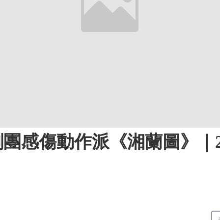
團感傷動作派《湘蘭圖》｜2