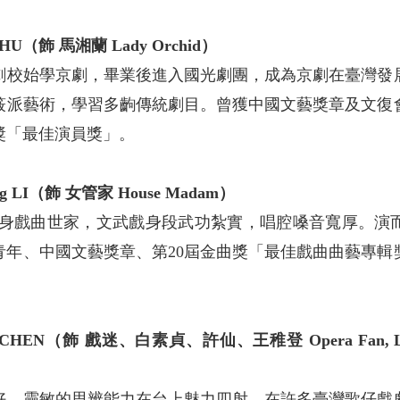
ZHU（飾 馬湘蘭 Lady Orchid）
光劇校始學京劇，畢業後進入國光劇團，成為京劇在臺灣發
筱派藝術，學習多齣傳統劇目。曾獲中國文藝獎章及文復會
獎「最佳演員獎」。
ng LI（飾 女管家 House Madam）
出身戲曲世家，文武戲身段武功紮實，唱腔嗓音寬厚。演
出青年、中國文藝獎章、第20屆金曲獎「最佳戲曲曲藝專
CHEN（飾 戲迷、白素貞、許仙、王稚登 Opera Fan, Lady W
好、靈敏的思辨能力在台上魅力四射。在許多臺灣歌仔戲