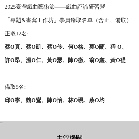
2025臺灣戱曲藝術節——戲曲評論研習營
「專題&書寫工作坊」學員錄取名單（含正、備取）
正取12名:
蔡O
真、蔡O
凱、蔡O
伶、何O
格、莫O
蘭、程 O
、
許O
昂、溫O
仁、黃O
瑟、陳O
微、翁O
鑫、黃O
禔
備取5名:
邱O
寧、魏O
鸞、陳O
怡、林O
硯、蔡O
均
:::
主管機關