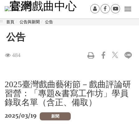
跳
:::
會
Facebook[另
Youtub
Togg
到
員
開
開
navi
主
:::
首頁
公告與新聞
公告
登
新
新
要
入
視
視
內
公告
窗]
窗]
容
區
觀
484
塊
看
次
2025臺灣戲曲藝術節－戲曲評論研
習營：「專題&書寫工作坊」學員
數
錄取名單（含正、備取）
2025/03/19
新聞