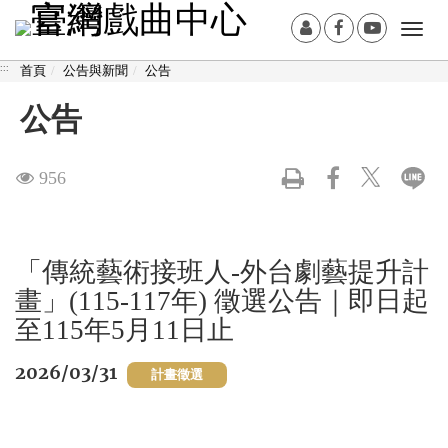
跳
:::
會
Facebook[另
Youtub
Togg
到
員
開
開
navi
主
:::
首頁
公告與新聞
公告
登
新
新
要
入
視
視
內
公告
窗]
窗]
容
區
觀
956
塊
看
次
「傳統藝術接班人-外台劇藝提升計
畫」(115-117年) 徵選公告｜即日起
數
至115年5月11日止
2026/03/31
計畫徵選