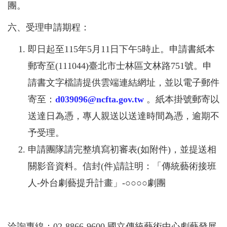
團。
六、受理申請期程：
即日起至115年5月11日下午5時止。申請書紙本
郵寄至(111044)臺北市士林區文林路751號。申
請書文字檔請提供雲端連結網址，並以電子郵件
寄至：
d039096@ncfta.gov.tw
。紙本掛號郵寄以
送達日為憑，專人親送以送達時間為憑，逾期不
予受理。
申請團隊請完整填寫初審表(如附件)，並提送相
關影音資料。信封(件)請註明：「傳統藝術接班
人-外台劇藝提升計畫」-○○○○劇團
洽詢專線：02-8866-9600 國立傳統藝術中心劇藝發展