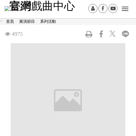
跳
:::
會
Facebook[另
Youtub
Togg
到
員
開
開
navi
主
:::
首頁
展演節目
系列活動
登
新
新
要
入
視
視
內
觀
4975
窗]
窗]
容
看
區
塊
次
數