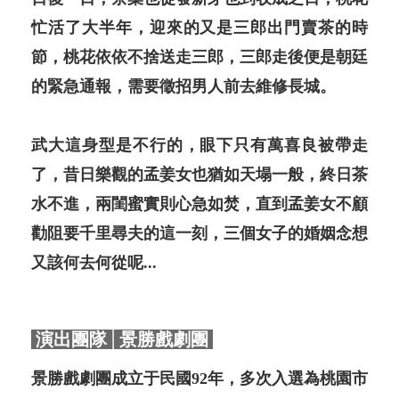
忙活了大半年，迎來的又是三郎出門賣茶的時
節，桃花依依不捨送走三郎，三郎走後便是朝廷
的緊急通報，需要徵招男人前去維修長城。
武大這身型是不行的，眼下只有萬喜良被帶走
了，昔日樂觀的孟姜女也猶如天塌一般，終日茶
水不進，兩閨蜜實則心急如焚，直到孟姜女不顧
勸阻要千里尋夫的這一刻，三個女子的婚姻念想
又該何去何從呢...
演出團隊│景勝戲劇團
景勝戲劇團成立于民國92年，多次入選為桃園市