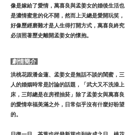
像是嫁給了愛情，萬喜良與孟姜女的婚後生活也
是濃情蜜意的化不開，然而上天總是愛開玩笑，
好像歷經磨難才是人生得打開方式，萬喜良終究
必須照著歷史離開孟姜女的懷抱。
劇情簡介
洪桃花跟潘金蓮、孟姜女是無話不談的閨蜜，三
人的婚姻時常是討論的話題，「武大又不洗澡上
床，三郎總是在房裡抽菸」除了孟姜女與萬喜良
的愛情幸福美滿之外，日常似乎沒有什麼好盼望
的。
日復一日，茶葉也從發新芽也到收成之日，桃花