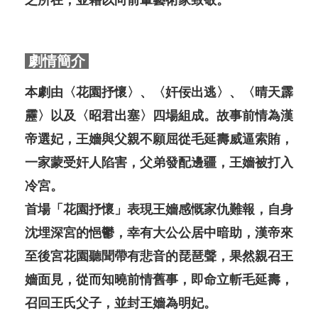
之所在，並藉以向前輩藝術家致敬。
劇情簡介
本劇由〈花園抒懷〉、〈奸佞出逃〉、〈晴天霹
靂〉以及〈昭君出塞〉四場組成。故事前情為漢
帝選妃，王嬙與父親不願屈從毛延壽威逼索賄，
一家蒙受奸人陷害，父弟發配邊疆，王嬙被打入
冷宮。
首場「花園抒懷」表現王嬙感慨家仇難報，自身
沈埋深宮的悒鬱，幸有大公公居中暗助，漢帝來
至後宮花園聽聞帶有悲音的琵琶聲，果然親召王
嬙面見，從而知曉前情舊事，即命立斬毛延壽，
召回王氏父子，並封王嬙為明妃。