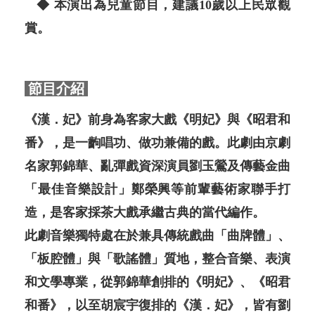
◆ 本演出為兒童節目，建議10歲以上民眾觀
賞。
節目介紹
《漢．妃》前身為客家大戲《明妃》與《昭君和
番》，是一齣唱功、做功兼備的戲。此劇由京劇
名家郭錦華、亂彈戲資深演員劉玉鶯及傳藝金曲
「最佳音樂設計」鄭榮興等前輩藝術家聯手打
造，是客家採茶大戲承繼古典的當代編作。
此劇音樂獨特處在於兼具傳統戲曲「曲牌體」、
「板腔體」與「歌謠體」質地，整合音樂、表演
和文學專業，從郭錦華創排的《明妃》、《昭君
和番》，以至胡宸宇復排的《漢．妃》，皆有劉