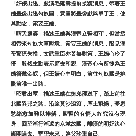
「奸佞出逃」敷演毛延壽提前接獲消息，帶著王
嬙畫像出逃匈奴國，意圖將畫像獻與單于王，使
其動念，索要王嬙。
「晴天霹靂」描述王嬙與漢帝立誓相守，但當丞
相帶來匈奴大軍壓境、索要王嬙的消息，眼見漢
帝驚慌失措，文武重臣亦苦無對策，王嬙心冷了
悟，毅然主動表示願去和親。漢帝心有所愧為王
嬙簪戴金釵，但王嬙心中明白，前往匈奴國是她
眼前唯一出路。
「昭君出塞」描述王嬙在御弟護送下，踏上前往
北國異邦之路。沿途黃沙滾滾，塵土飛揚，憂思
愁緒愈加難以排解，盟誓的有情人終究沒有現
身，回望漸行漸遠的京城故國，離漢的明妃決心
斷開過去、寄望未來，為父珍重自己。