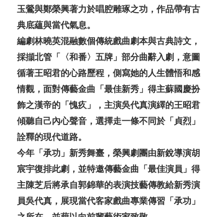
玉鶯與鄭榮興著力於唱腔雕琢之功，作品帶有古
典底蘊與當代氣息。
編劇林曉英混融數個傳統戲曲劇本與古典詩文，
採擷北管「〈和番〉五牌」部分曲辭入劇，意圖
循著王昭君的心路歷程，側寫她的人生體悟和感
情觀，面對傳藝金曲「最佳新秀」得主蘇國慶扮
飾之漢帝的「愧疚」，主演吳代真演繹的王昭君
傾聽自己內心聲音，選擇走一條不同於「貞烈」
詮釋的現代道路。
今年「承功」新秀舞臺，榮興劇團由新銳導演胡
宸宇復排此劇，並特邀傳藝金曲「最佳演員」得
主陳芝后將承自郭錦華的表演技藝傳教給新秀演
員吳代真，展現當代客家戲曲專業傳習「承功」