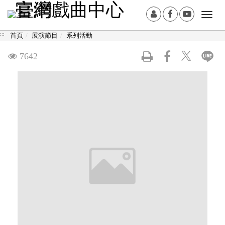
跳
:::
會
Facebook[另
Youtub
Togg
到
員
開
開
navi
主
:::
首頁
展演節目
系列活動
登
新
新
要
入
視
視
內
觀
7642
窗]
窗]
容
看
區
塊
次
數