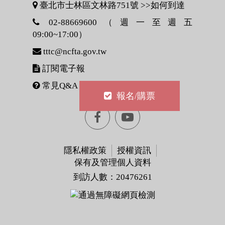
臺北市士林區文林路751號 >>
如何到達
02-88669600（週一至週五
09:00~17:00）
tttc@ncfta.gov.tw
訂閱電子報
常見Q&A
報名/購票
Facebook[另
youtube[另
開
開
隱私權政策
授權資訊
保有及管理個人資料
視
視
到訪人數：20476261
窗]
窗]