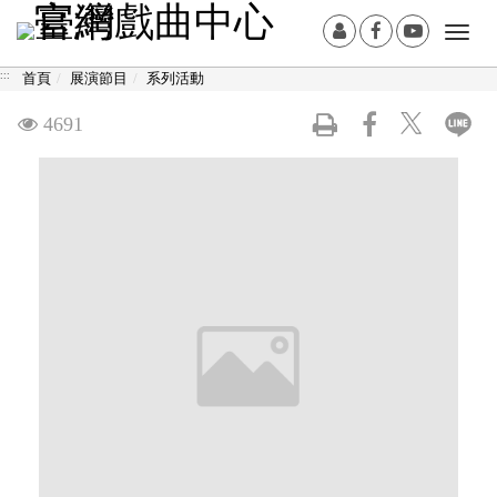
跳
:::
會
Facebook[另
Youtub
Togg
到
員
開
開
navi
主
:::
首頁
展演節目
系列活動
登
新
新
要
入
視
視
內
觀
4691
窗]
窗]
容
看
區
塊
次
數