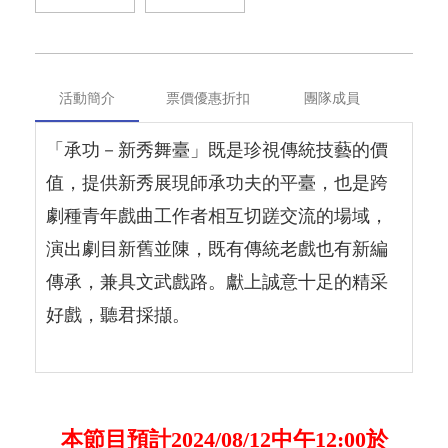
活動簡介
票價優惠折扣
團隊成員
「承功－新秀舞臺」既是珍視傳統技藝的價
值，提供新秀展現師承功夫的平臺，也是跨
劇種青年戲曲工作者相互切蹉交流的場域，
演出劇目新舊並陳，既有傳統老戲也有新編
傳承，兼具文武戲路。獻上誠意十足的精采
好戲，聽君採擷。
本節目預計2024/08/12中午12:00於