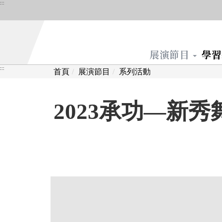
跳
:::
到
主
要
展演節目
學
內
容
:::
:::
首頁
展演節目
系列活動
區
塊
2023承功—新秀