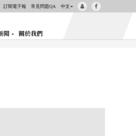
會
Facebook[另
訂閱電子報
常見問題QA
中文
員
開
登
新
新聞
關於我們
入
視
窗]