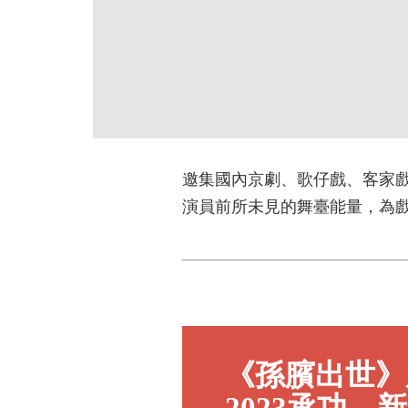
邀集國內京劇、歌仔戲、客家
演員前所未見的舞臺能量，為
上
《孫臏出世》
一
頁