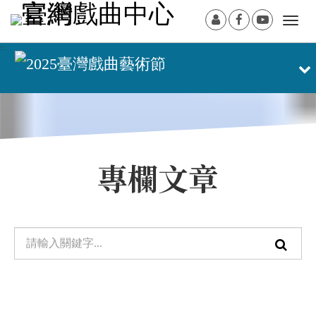
跳
:::
會
Facebook[另
Youtub
Togg
到
員
開
開
navi
主
:::
登
新
新
要
展
入
視
視
內
窗]
窗]
開/
容
摺
區
塊
疊
選
專欄文章
單
單
查
元
詢
檢
索：