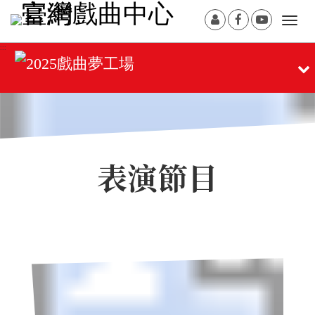
跳
:::
會
Facebook[另
Youtub
Togg
到
員
開
開
navi
主
:::
登
新
新
要
展
入
視
視
內
窗]
窗]
開/
容
摺
區
塊
疊
選
表演節目
單