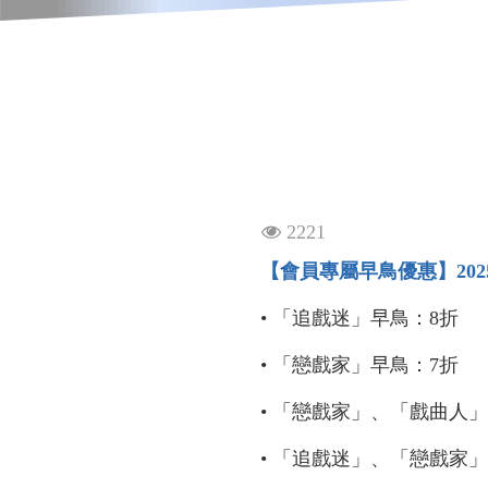
觀
2221
【會員專屬早鳥優惠】2025/5
看
• 「追戲迷」早鳥：8折
次
數
• 「戀戲家」早鳥：7折
• 「戀戲家」、「戲曲人
• 「追戲迷」、「戀戲家