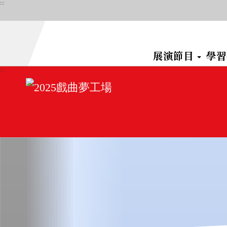
跳
:::
到
主
要
展演節目
學
內
容
:::
區
塊