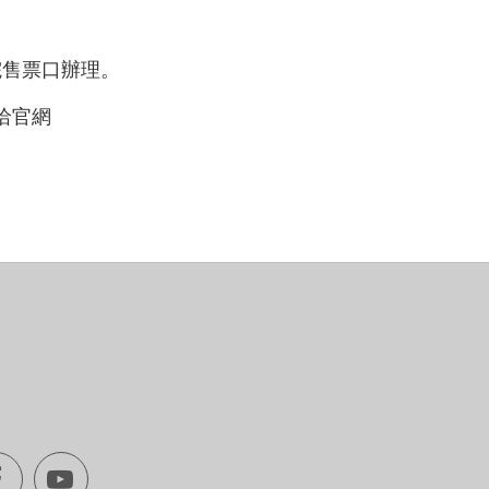
院售票口辦理。
洽官網
Facebook[另
youtube[另