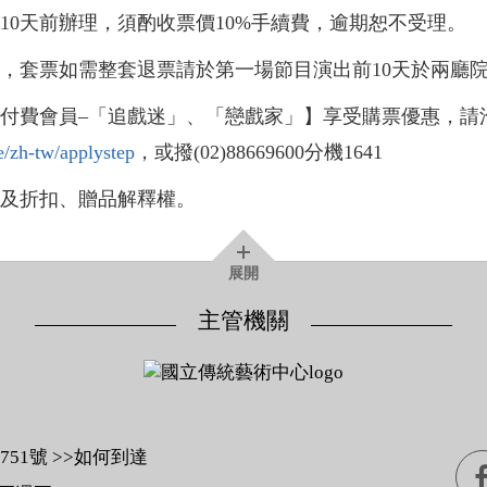
日10天前辦理，須酌收票價10%手續費，逾期恕不受理。
票，套票如需整套退票請於第一場節目演出前10天於兩廳
心付費會員–「追戲迷」、「戀戲家」】享受購票優惠，請
me/zh-tw/applystep
，或撥(02)88669600分機1641
權及折扣、贈品解釋權。
展開
主管機關
1號 >>
如何到達