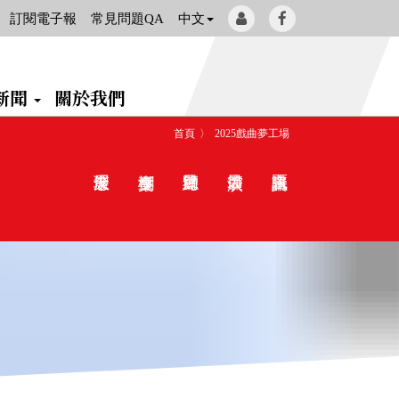
會
Facebook[另
訂閱電子報
常見問題QA
中文
員
開
登
新
新聞
關於我們
入
視
窗]
首頁
2025戲曲夢工場