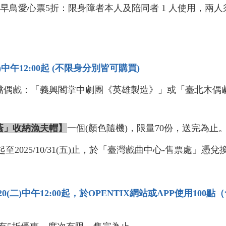
」早鳥愛心票5折：限身障者本人及陪同者 1 人使用，兩
二)中午12:00起 (不限身分別皆可購買)
檔偶戲：「義興閣掌中劇團《英雄製造》」或「臺北木偶劇
蔭」收納漁夫帽】
一個(顏色隨機)，限量70份，送完為止
五)起至2025/10/31(五)止，於「臺灣戲曲中心-售票處」憑
/20(二)中午12:00起，於OPENTIX網站或APP使用10