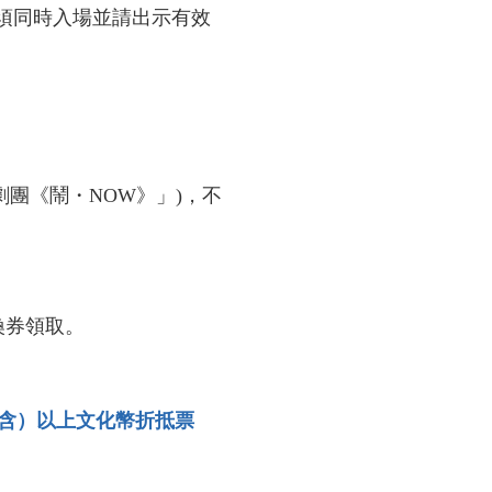
人須同時入場並請出示有效
團《鬧・NOW》」)，不
。
兌換券領取。
0點（含）以上文化幣折抵票